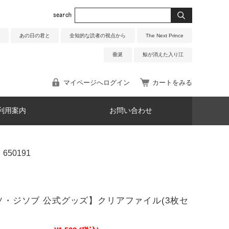
あの日の君と
全知的な読者の視点から
The Next Prince
垂涎
鯨が消えた入り江
マイページへログイン
カートをみる
利用案内
お問い合わせ
50191
5 ソ・ジソブ 公式グッズ】クリアファイル(3枚セ