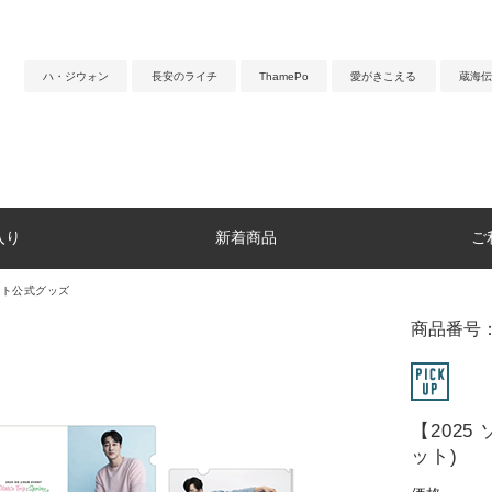
ハ・ジウォン
長安のライチ
ThamePo
愛がきこえる
蔵海伝
入り
新着商品
ご
ント公式グッズ
商品番号：6
【202
ット)