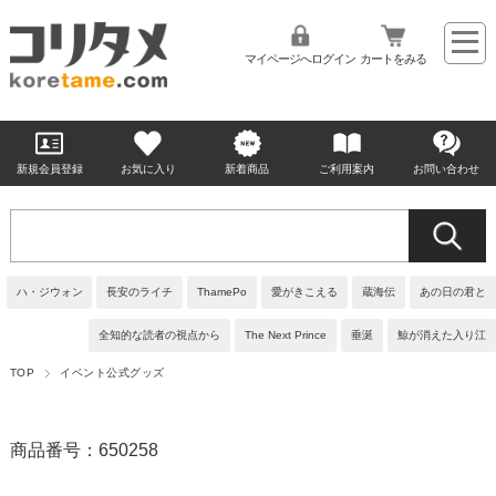
マイページへログイン
カートをみる
新規会員登録
お気に入り
新着商品
ご利用案内
お問い合わせ
ハ・ジウォン
長安のライチ
ThamePo
愛がきこえる
蔵海伝
あの日の君と
全知的な読者の視点から
The Next Prince
垂涎
鯨が消えた入り江
TOP
イベント公式グッズ
商品番号：650258