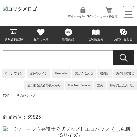
マイページへログイン
カートをみる
新規会員登録
お気に入り
新着商品
ご利用案内
お問い合わせ
ハ・ジウォン
長安のライチ
ThamePo
愛がきこえる
蔵海伝
あの日の君と
全知的な読者の視点から
The Next Prince
垂涎
鯨が消えた入り江
TOP
その他グッズ
商品番号：69825