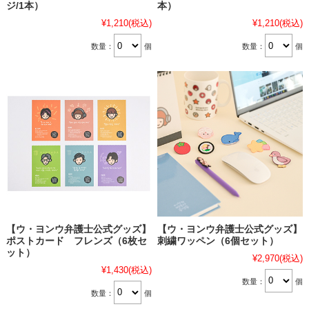
ジ/1本）
本）
¥1,210
(税込)
¥1,210
(税込)
数量：
個
数量：
個
【ウ・ヨンウ弁護士公式グッズ】
【ウ・ヨンウ弁護士公式グッズ】
ポストカード フレンズ（6枚セ
刺繍ワッペン（6個セット）
ット）
¥2,970
(税込)
¥1,430
(税込)
数量：
個
数量：
個