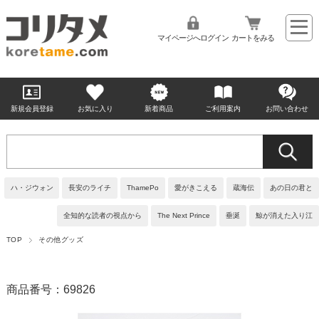
マイページへログイン
カートをみる
新規会員登録
お気に入り
新着商品
ご利用案内
お問い合わせ
ハ・ジウォン
長安のライチ
ThamePo
愛がきこえる
蔵海伝
あの日の君と
全知的な読者の視点から
The Next Prince
垂涎
鯨が消えた入り江
TOP
その他グッズ
商品番号：69826