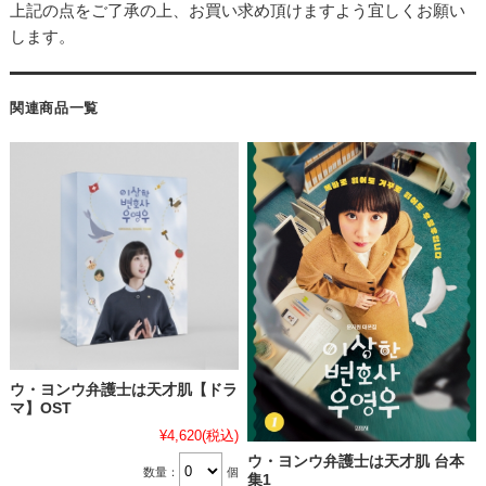
上記の点をご了承の上、お買い求め頂けますよう宜しくお願い
します。
関連商品一覧
ウ・ヨンウ弁護士は天才肌【ドラ
マ】OST
¥4,620
(税込)
ウ・ヨンウ弁護士は天才肌 台本
数量：
個
集1