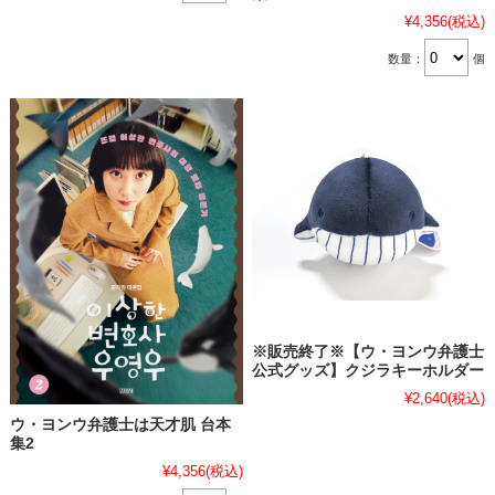
¥4,356
(税込)
数量：
個
※販売終了※【ウ・ヨンウ弁護士
公式グッズ】クジラキーホルダー
¥2,640
(税込)
ウ・ヨンウ弁護士は天才肌 台本
集2
¥4,356
(税込)