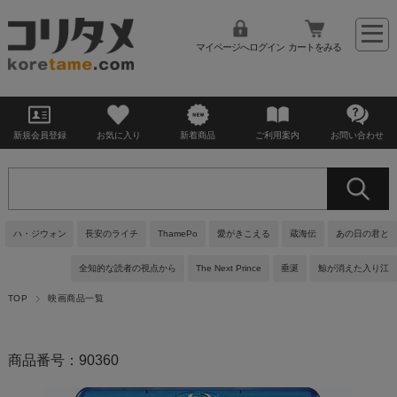
マイページへログイン
カートをみる
新規会員登録
お気に入り
新着商品
ご利用案内
お問い合わせ
ハ・ジウォン
長安のライチ
ThamePo
愛がきこえる
蔵海伝
あの日の君と
全知的な読者の視点から
The Next Prince
垂涎
鯨が消えた入り江
TOP
映画商品一覧
商品番号：90360