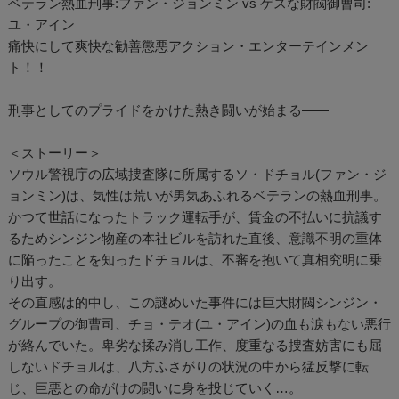
ベテラン熱血刑事:ファン・ジョンミン vs ゲスな財閥御曹司:
ユ・アイン
痛快にして爽快な勧善懲悪アクション・エンターテインメン
ト！！
刑事としてのプライドをかけた熱き闘いが始まる――
＜ストーリー＞
ソウル警視庁の広域捜査隊に所属するソ・ドチョル(ファン・ジ
ョンミン)は、気性は荒いが男気あふれるベテランの熱血刑事。
かつて世話になったトラック運転手が、賃金の不払いに抗議す
るためシンジン物産の本社ビルを訪れた直後、意識不明の重体
に陥ったことを知ったドチョルは、不審を抱いて真相究明に乗
り出す。
その直感は的中し、この謎めいた事件には巨大財閥シンジン・
グループの御曹司、チョ・テオ(ユ・アイン)の血も涙もない悪行
が絡んでいた。卑劣な揉み消し工作、度重なる捜査妨害にも屈
しないドチョルは、八方ふさがりの状況の中から猛反撃に転
じ、巨悪との命がけの闘いに身を投じていく…。