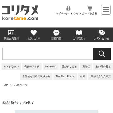
マイページへログイン
カートをみる
新規会員登録
お気に入り
新着商品
ご利用案内
お問い合わせ
ハ・ジウォン
長安のライチ
ThamePo
愛がきこえる
蔵海伝
あの日の君と
全知的な読者の視点から
The Next Prince
垂涎
鯨が消えた入り江
TOP
BL商品一覧
商品番号：95407