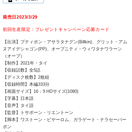
発売日2023/3/29
初回生産限定：プレゼントキャンペーン応募カード
【出演】プティポン・アサラタナグン(Billkin)、グリット・アム
ヌアイデシャゴン(PP)、オープニティ・ウィワタナワラーン
（オープ）
【制作】2021年・タイ
【収録話数】全5話
【ディスク枚数】2枚組
【収録時間】本編333分
【画面サイズ】16：9 HDサイズ(1080)
【字幕】日本語
【音声】タイ語
【監督】トサポーン・リエントーン
【脚本】ワストーン・ピヤーロム、ガラゲート・ナラセーパー
ポン