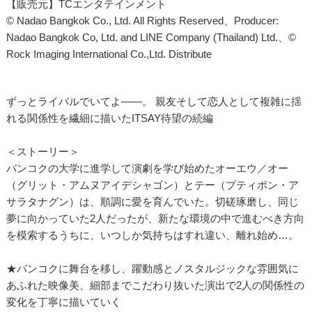
【販売元】TCエンタテインメント
© Nadao Bangkok Co., Ltd. All Rights Reserved、Producer:
Nadao Bangkok Co, Ltd. and LINE Company (Thailand) Ltd.、©
Rock Imaging International Co.,Ltd. Distribute
ずっとライバルでいてよ――。 親友そして恋人として複雑に揺
れる関係性を繊細に描いたITSAY待望の続編
＜ストーリー＞
バンコクの大学に進学して演劇を学び始めたオーエウ／オー
（グリット・アムヌアイデシャゴン）とテー（プティポン・ア
サラタナグン）は、順調に愛を育んでいた。切磋琢磨し、同じ
夢に向かっていた2人だったが、新たな環境の中で進むべき方向
を模索するうちに、いつしか気持ちはすれ違い、離れ始め…。
★バンコクに舞台を移し、躍動感とノスタルジックな雰囲気に
あふれた映像美、細部までこだわり抜いた演出で2人の関係性の
変化を丁寧に描いていく