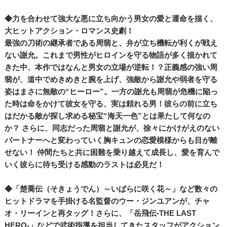
◆力を合わせて強大な悪に立ち向かう男女の愛と運命を描く、
大ヒットアクション・ロマンス史劇！
最強の刀術の継承者である周翡と、弁が立ち機転が利くが戦え
ない謝允。これまで男性がヒロインを守る物語が多く描かれて
きた中、本作ではなんと男女の立場が逆転！？正義感の強い周
翡が、道中でめきめきと腕を上げ、強敵から謝允や弱者を守る
姿はまさに無敵の“ヒーロー”。一方の謝允も周翡が危機に陥っ
た時は命をかけて彼女を守る、実は頼れる男！彼らの前に立ち
はだかる敵が探し求める秘宝“海天一色”とは果たして何なの
か？ さらに、同志だった周翡と謝允が、徐々にかけがえのない
パートナーへと変わっていく胸キュンの恋愛模様からも目が離
せない！ 仲間たちと共に困難を乗り越えて成長し、愛を育んで
いく彼らに待ち受ける感動のラストは必見だ！
◆「楚喬伝（そきょうでん）～いばらに咲く花～」など数々の
ヒットドラマを手掛ける名監督のウー・ジンユアンが、チャ
オ・リーインと再タッグ！さらに、「岳飛伝-THE LAST
HERO-」などで武術指導を担当してきたスタッフがアクション