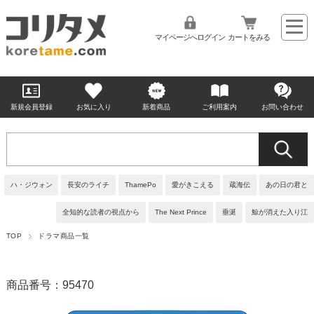
マイページへログイン
カートをみる
新規会員登録
お気に入り
新着商品
ご利用案内
お問い合わせ
ハ・ジウォン
長安のライチ
ThamePo
愛がきこえる
蔵海伝
あの日の君と
全知的な読者の視点から
The Next Prince
垂涎
鯨が消えた入り江
TOP
ドラマ商品一覧
商品番号：95470