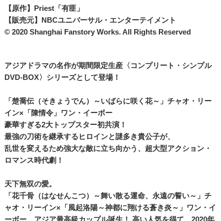
【原作】Priest「有匪」
【販売元】NBCユニバーサル・エンターテイメント
© 2020 Shanghai Fanstory Works. All Rights Reserved
アジアドラマの名作が期間限定生産〈コンプリート・シンプル
DVD‐BOX〉シリーズとして登場！
「楚喬伝（そきょうでん）～いばらに咲く花～」チャオ・リー
イン×「陳情令」ワン・イーボー
豪華すぎる2大トップスター初共演！
最強の刀術を継承するヒロインと謎多き貴公子が、
乱世を変えるため強大な敵に立ち向かう、超大型アクション・
ロマンス時代劇！
天下無双の愛。
「花千骨（はなせんこつ）～舞い散る運命、永遠の誓い～」チ
ャオ・リーイン×「風起洛陽～神都に翔ける蒼き炎～」ワン・イ
ーボー、アジア最高級カップル誕生！ 高い人気を得て、2020年