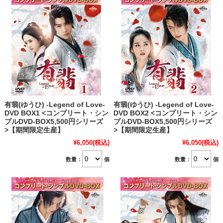
有翡(ゆうひ) -Legend of Love-
有翡(ゆうひ) -Legend of Love-
DVD BOX1 <コンプリート・シン
DVD BOX2 <コンプリート・シン
プルDVD‐BOX5,500円シリーズ
プルDVD‐BOX5,500円シリーズ
>【期間限定生産】
>【期間限定生産】
¥6,050
(税込)
¥6,050
(税込)
数量：
個
数量：
個