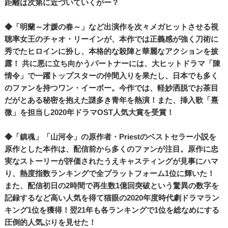
距離は次第に近づいていくがー？
◆「明蘭～才媛の春～」など出演作を次々メガヒットさせる視
聴率女王のチャオ・リーインが、本作では正義感が強く刀術に
秀でたヒロインに扮し、本格的な殺陣と華麗なアクションを披
露！ 共に悪に立ち向かうパートナーには、大ヒットドラマ「陳
情令」で一躍トップスターの仲間入りを果たし、日本でも多く
のファンを持つワン・イーボー。今作では、軽妙洒脱でお茶目
だがとある秘密を抱えた謎多き青年を熱演！また、挿入歌「熹
微」を担当し2020年ドラマOST人気大賞を受賞！
◆「鎮魂」「山河令」の原作者・Priestのベストセラー小説を
原作とした本作は、配信前から多くのファンが注目。原作に忠
実なストーリーが評価されたうえキャスティングが見事にハマ
り、熱度指数ランキングで全プラットフォーム1位に輝いた！
また、配信初日の2時間で再生数1億回突破という驚異の数字を
記録するなど高い人気を得て猫眼の2020年度時代劇ドラマラン
キング1位を獲得！翌21年も各ランキングで1位を総なめにする
圧倒的人気ぶりを見せた！