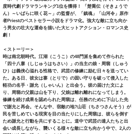
度時代劇ドラマランキング1位を獲得！ 「楚喬伝（そきょうで
ん）～いばらに咲く花～」の監督が、「鎮魂」「山河令」原作
者Priestのベストセラー小説をドラマ化。強大な敵に立ち向か
う男女の壮大な運命を描いた大ヒットアクション・ロマンス史
劇！
＜ストーリー＞
時は南北朝時代。江湖（こうこ）の48門派を集めて作られた
「四十八寨（しじゅうはちさい）」の当主の娘・周翡（しゅう
ひ）は義侠心溢れる性格で、武芸の修練に励む日々を送ってい
た。ある日、彼女は寨（とりで）の固い守りを破って侵入した
軽功の名手・謝允（しゃいん）と出会う。彼の届けた文によ
り、周翡の父親は山を下り、父娘は離れ離れになってしまう。
修練を続け成果を認められた周翡は、任務のために下山した先
で謝允と再会。そんな中、宿敵の地?山荘（ちさつさんそう）が
民を苦しめている現実を目の当たりにした周翡は、彼らを倒す
ため謝允と行動を共にすることに。道中で武芸の達人たちと出
会い成長しながら、襲いくる様々な敵に立ち向かう中で、2人の