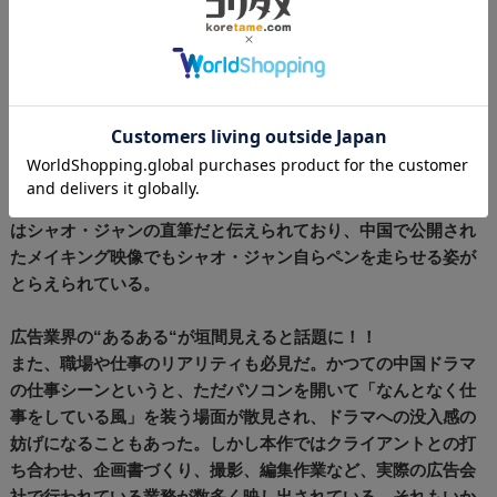
オ・ジャンは盛陽のパソコンに入っているプロ御用達のアプリ
ケーションを使いこなし、監督らを驚かせたそう。インタビュ
ーでも「デザイナーのDNAが疼いた」と話すほどである。デザ
イナーの経歴を持つシャオ・ジャンが若きデザイナーを演じた
のは全くの偶然だったというが、職業人としての自然な振る舞
いに中国の視聴者の間では「“もしもシャオ・ジャンが俳優にな
らなかったら” というパラレルワールドを見ているようだ」と
話題になった。ちなみに劇中に登場する手書きイラストの一部
はシャオ・ジャンの直筆だと伝えられており、中国で公開され
たメイキング映像でもシャオ・ジャン自らペンを走らせる姿が
とらえられている。
広告業界の“あるある“が垣間見えると話題に！！
また、職場や仕事のリアリティも必見だ。かつての中国ドラマ
の仕事シーンというと、ただパソコンを開いて「なんとなく仕
事をしている風」を装う場面が散見され、ドラマへの没入感の
妨げになることもあった。しかし本作ではクライアントとの打
ち合わせ、企画書づくり、撮影、編集作業など、実際の広告会
社で行われている業務が数多く映し出されている。それもいか