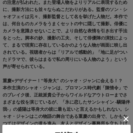
の注意が払われた。また登場人物をよりリアルに表現するため
に、撮影方法にも並々ならぬこだわりがある。監督のソン・シ
ャオフェイは元々、撮影監督として名を挙げた人物だ。本作で
は、何台ものカメラをうまくセットの中に隠して撮影。俳優に
カメラを意識させないことで、より自然な表情を引き出す手法
をとった。脚本の妙、撮影の工夫、そして俳優陣の演技によっ
て、まるで現実に存在しているかのような人物が画面に映し出
されている。視聴者からは「リアルで感動的」「地に足がつい
たドラマで、彼らはまるで私の周りにいる人物のよう」という
声が寄せられている。
重慶×デザイナー！“等身大” のシャオ・ジャンに会える！？
本作主演のシャオ・ジャンは、ブロマンス時代劇「陳情令」で
のブレイク後、正統派貴公子からワイルドなアウトローまでさ
まざまな役を演じているが、「氷に恋したサンシャイン -驕陽伴
我-」の盛陽は等身大の彼に最も近いと言えるかもしれない。シ
ャオ・ジャンはこの物語の舞台である重慶の出身で、しかもか
つてはデザインの道を進み、友人とデザイン事務所を立ち上げ
るなど盛陽と共通点が多い。本作の職場のシーンでは、シャ