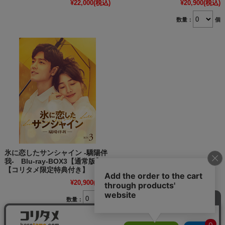
¥22,000
(税込)
¥20,900
(税込)
数量：
個
氷に恋したサンシャイン -驕陽伴
我- Blu-ray-BOX3【通常版】
【コリタメ限定特典付き】
¥20,900
(税込)
数量：
個