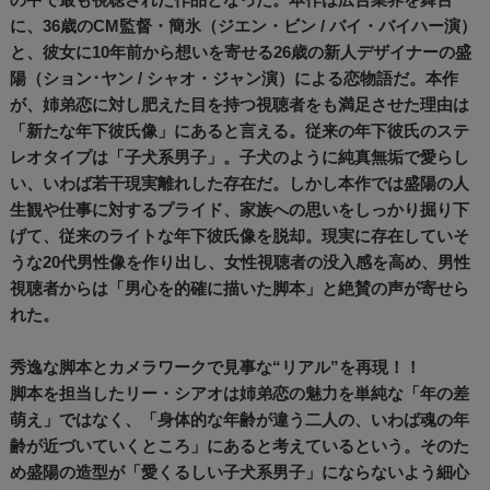
に、36歳のCM監督・簡氷（ジエン・ビン / バイ・バイハー演）
と、彼女に10年前から想いを寄せる26歳の新人デザイナーの盛
陽（ション･ヤン / シャオ・ジャン演）による恋物語だ。本作
が、姉弟恋に対し肥えた目を持つ視聴者をも満足させた理由は
「新たな年下彼氏像」にあると言える。従来の年下彼氏のステ
レオタイプは「子犬系男子」。子犬のように純真無垢で愛らし
い、いわば若干現実離れした存在だ。しかし本作では盛陽の人
生観や仕事に対するプライド、家族への思いをしっかり掘り下
げて、従来のライトな年下彼氏像を脱却。現実に存在していそ
うな20代男性像を作り出し、女性視聴者の没入感を高め、男性
視聴者からは「男心を的確に描いた脚本」と絶賛の声が寄せら
れた。
秀逸な脚本とカメラワークで見事な“リアル”を再現！！
脚本を担当したリー・シアオは姉弟恋の魅力を単純な「年の差
萌え」ではなく、「身体的な年齢が違う二人の、いわば魂の年
齢が近づいていくところ」にあると考えているという。そのた
め盛陽の造型が「愛くるしい子犬系男子」にならないよう細心