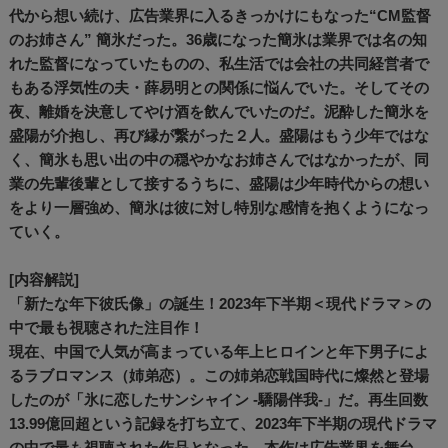
代から想い続け、広告業界に入るきっかけにもなった“CM監督
のお姉さん” 簡氷だった。36歳になった簡氷は業界では名の知
れた監督になっていたものの、私生活では会社の共同経営者で
もある浮気性の夫・薛易明との関係に悩んでいた。そしてその
夜、離婚を決意してやけ酒を飲んでいたのだ。泥酔した簡氷を
盛陽が介抱し、再び縁が繋がった２人。盛陽はもう少年ではな
く、簡氷も思い出の中の穏やかなお姉さんではなかったが、同
業の先輩後輩として接するうちに、盛陽は少年時代からの想い
をより一層強め、簡氷は彼に対し特別な感情を抱くようになっ
ていく。
[内容解説]
「新たな年下彼氏像」の誕生！2023年下半期＜現代ドラマ＞の
中で最も視聴された注目作！
現在、中国で人気が高まっている年上ヒロインと年下男子によ
るラブロマンス（姉弟恋）。この姉弟恋戦国時代に燦然と登場
したのが「氷に恋したサンシャイン -驕陽伴我-」だ。再生回数
13.99億回超という記録を打ち立て、2023年下半期の現代ドラマ
の中で最も視聴された作品となった。本作は広告業界を舞台