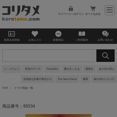
マイページへログイン
カートをみる
新規会員登録
お気に入り
新着商品
ご利用案内
お問い合わせ
ハ・ジウォン
長安のライチ
ThamePo
愛がきこえる
蔵海伝
あの日の君と
全知的な読者の視点から
The Next Prince
垂涎
鯨が消えた入り江
TOP
ドラマ商品一覧
商品番号：95534