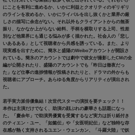
にことを有利に進めるか、いかに利益とクオリティのギリギリ
のラインを攻めるか、いかにライバルを出し抜くかと業界の厳
しさの描写に余念がない。それ以外もクライアントからの無茶
振り、なかなか上がらない給料、手柄を横取りする上司、性差
別など他業界にも通じる悩みが多く描かれた。社会人の「悲し
いあるある」として視聴者から共感を誘っている。また、より
現実感を出すために、簡氷と盛陽のWeiboアカウントが開設さ
れている。簡氷のアカウントでは劇中で彼女が撮影したCMの全
編が公開されたり、盛陽のアカウントでも「昨日は徹夜だっ
た」など仕事の進捗情報が投稿されたりと、ドラマの外からも
視聴者にアプローチ。あらゆる角度からリアリティが演出され
た。
若手実力派俳優集結！次世代スターの演技を要チェック！！
本作は主演だけでなく、助演の顔ぶれの豪華さも話題になっ
た。「慶余年」で助演男優賞を受賞するなど実力は折り紙付き
のティエン・ユー、「如懿伝」や「女医明妃伝」など独特な存
在感が熱く支持されるユエン・ウェンカン、「斗羅大陸」で妖