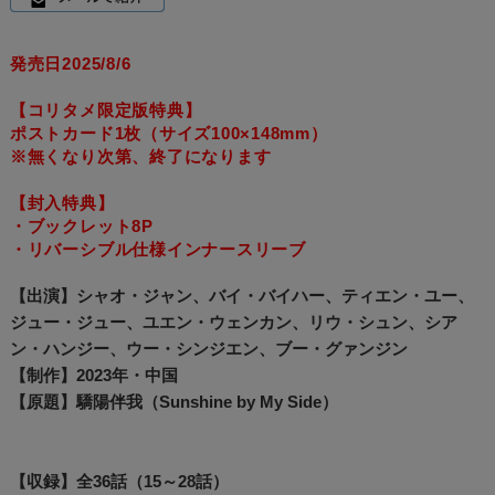
発売日2025/8/6
【コリタメ限定版特典】
ポストカード1枚（サイズ100×148mm）
※無くなり次第、終了になります
【封入特典】
・ブックレット8P
・リバーシブル仕様インナースリーブ
【出演】シャオ・ジャン、バイ・バイハー、ティエン・ユー、
ジュー・ジュー、ユエン・ウェンカン、リウ・シュン、シア
ン・ハンジー、ウー・シンジエン、ブー・グァンジン
【制作】2023年・中国
【原題】驕陽伴我（Sunshine by My Side）
【収録】全36話（15～28話）