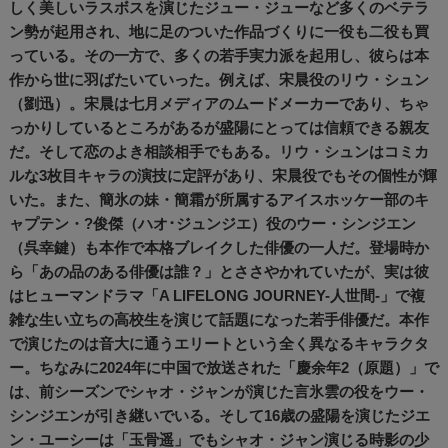
しく美しいラスボスを演じたジュー・ジューなど多くのベテラ
ン勢が起用され、地に足のついた作品づくりに一役も二役も買
っている。その一方で、多くの若手実力派を起用し、彼らは本
作から世に羽ばたいていった。例えば、宋晨役のリウ・シュン
（劉迅）。宋晨は七月メディアのムードメーカーであり、ちゃ
っかりしているところがあるが盛陽にとっては信頼できる親友
だ。そして恋のよき相談相手でもある。リウ・シュンはコミカ
ルな3枚目キャラの演技に定評があり、宋晨役でもその個性が輝
いた。また、簡氷の妹・簡霜が所属するアイスホッケー部のキ
ャプテン・?俊傑（ハオ･ジュンジエ）役のウー・シンジエン
（呉幸鍵）も本作で本格ブレイクした俳優の一人だ。登場時か
ら「あの品のある俳優は誰？」とささやかれていたが、実は彼
はヒューマンドラマ「A LIFELONG JOURNEY-人世間-」で複
雑な生い立ちの高校生を演じて話題になった若手俳優だ。本作
で演じたのは音大に通うエリートという全く異なるキャラクタ
ー。ちなみに2024年に中国で放送された「慶余年2（原題）」で
は、前シーズンでシャオ・ジャンが演じた言氷雲の役をウー・
シンジエンが引き継いでいる。そして16歳の盛陽を演じたジエ
ン・ユーシーは「玉骨遥」でもシャオ・ジャン演じる時影の少