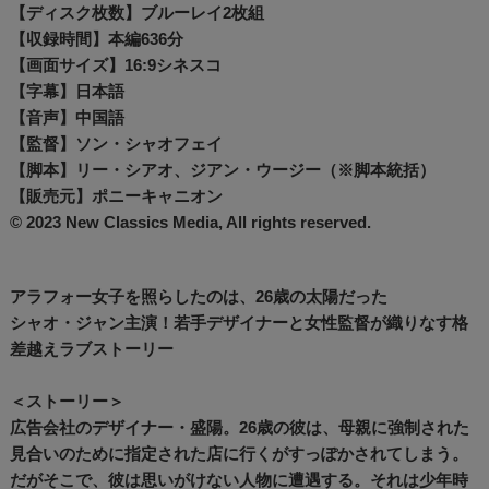
【ディスク枚数】ブルーレイ2枚組
【収録時間】本編636分
【画面サイズ】16:9シネスコ
【字幕】日本語
【音声】中国語
【監督】ソン・シャオフェイ
【脚本】リー・シアオ、ジアン・ウージー（※脚本統括）
【販売元】ポニーキャニオン
© 2023 New Classics Media, All rights reserved.
アラフォー女子を照らしたのは、26歳の太陽だった
シャオ・ジャン主演！若手デザイナーと女性監督が織りなす格
差越えラブストーリー
＜ストーリー＞
広告会社のデザイナー・盛陽。26歳の彼は、母親に強制された
見合いのために指定された店に行くがすっぽかされてしまう。
だがそこで、彼は思いがけない人物に遭遇する。それは少年時