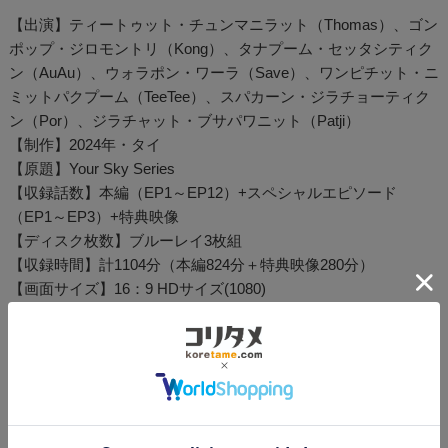
【出演】ティートゥット・チュンマニラット（Thomas）、ゴン
ポップ・ジロモントリ（Kong）、タナプーム・セッタシティク
ン（AuAu）、ウォラポン・ワーラ（Save）、ワンピチット・ニ
ミットパクプーム（TeeTee）、スパカーン・ジラチョーティク
ン（Por）、ジラチャット・ブサパワニット（Patji）
【制作】2024年・タイ
【原題】Your Sky Series
【収録話数】本編（EP1～EP12）+スペシャルエピソード
（EP1～EP3）+特典映像
【ディスク枚数】ブルーレイ3枚組
【収録時間】計1104分（本編824分＋特典映像280分）
【画面サイズ】16：9 HDサイズ(1080)
【字幕】日本語
【音声】タイ語
【監督】ナタワット・ピヤノンポン「Naughty Babe」
「Zomvivor」
【原作】25.15.66「Your Sky」
【発売元】ザ・ワークス／Rakuten TV