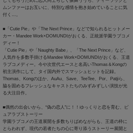
じてもらうために恋人同士らしく振舞ううち、ティーラックと
ムンファーはお互いに、特別な感情を抱き始めていることに気
付く…。
■「Cutie Pie」や「The Next Prince」などで知られるヒットメー
カー・Mandee Work×DOMUNDIがおくる、正統派学園ラブコメ
ディー！
「Cutie Pie」や「Naughty Babe」、「The Next Prince」など、
人気作を多数手掛けるMandee Work×DOMUNDIがおくる、王道
ラブコメディー。今や次世代エースと名高いThomas＆Kongの
初主演作にして、タイ国内外でスマッシュヒットを記録。
Thomas、Kongのほか、AuAu、Save、TeeTee、Por、Patjiら、
脇を固めるフレッシュなキャストたちのみずみずしい演技が光
る大注目作。
■偶然の出会いから、“偽の恋人”に！！ゆっくりと恋を育む、ピ
ュアラブストーリー
学園ラブコメの王道展開を多数ちりばめながらも、王道の枠に
とらわれず、現代の若者たちの心に寄り添うストーリー展開と