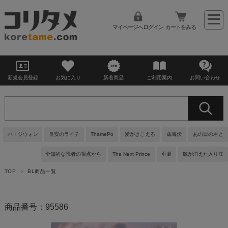
マイページへログイン
カートをみる
新規会員登録
お気に入り
新着商品
ご利用案内
お問い合わせ
ハ・ジウォン
長安のライチ
ThamePo
愛がきこえる
蔵海伝
あの日の君と
全知的な読者の視点から
The Next Prince
垂涎
鯨が消えた入り江
TOP
BL商品一覧
商品番号：95586