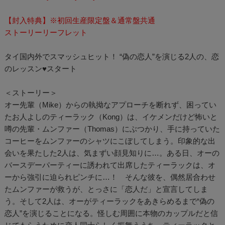
【封入特典】※初回生産限定盤＆通常盤共通
ストーリーリーフレット
タイ国内外でスマッシュヒット！ “偽の恋人”を演じる2人の、恋
のレッスン♥スタート
＜ストーリー＞
オー先輩（Mike）からの執拗なアプローチを断れず、困ってい
たお人よしのティーラック（Kong）は、イケメンだけど怖いと
噂の先輩・ムンファー（Thomas）にぶつかり、手に持っていた
コーヒーをムンファーのシャツにこぼしてしまう。印象的な出
会いを果たした2人は、気まずい顔見知りに…。ある日、オーの
バースデーパーティーに誘われて出席したティーラックは、オ
ーから強引に迫られピンチに…！ そんな彼を、偶然居合わせ
たムンファーが救うが、とっさに「恋人だ」と宣言してしま
う。そして2人は、オーがティーラックをあきらめるまで“偽の
恋人”を演じることになる。怪しむ周囲に本物のカップルだと信