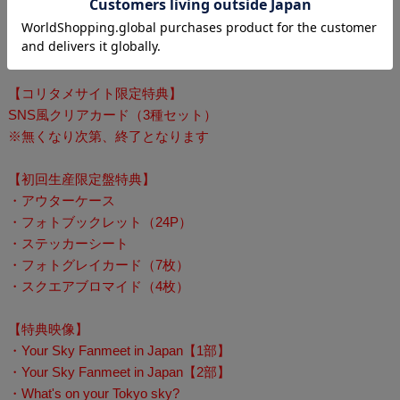
【販売元】コンテンツセブン
©MandeeWork ©DOMUNDITV
【コリタメサイト限定特典】
SNS風クリアカード（3種セット）
※無くなり次第、終了となります
【初回生産限定盤特典】
・アウターケース
・フォトブックレット（24P）
・ステッカーシート
・フォトグレイカード（7枚）
・スクエアブロマイド（4枚）
【特典映像】
・Your Sky Fanmeet in Japan【1部】
・Your Sky Fanmeet in Japan【2部】
・What's on your Tokyo sky?