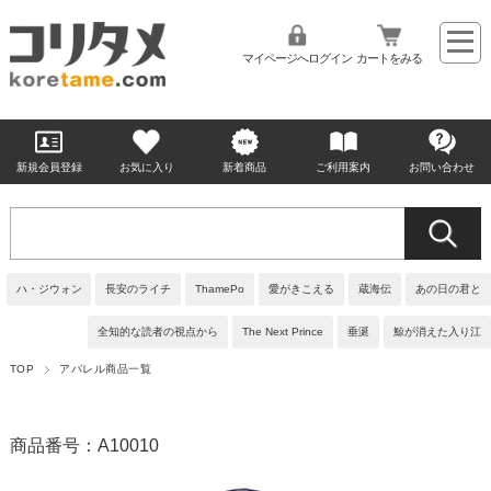
マイページへログイン
カートをみる
新規会員登録
お気に入り
新着商品
ご利用案内
お問い合わせ
ハ・ジウォン
長安のライチ
ThamePo
愛がきこえる
蔵海伝
あの日の君と
全知的な読者の視点から
The Next Prince
垂涎
鯨が消えた入り江
TOP
アパレル商品一覧
商品番号：A10010