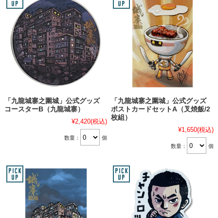
「九龍城寨之圍城」公式グッズ
「九龍城寨之圍城」公式グッズ
コースターB（九龍城寨）
ポストカードセットA（叉焼飯/2
枚組）
¥2,420
(税込)
¥1,650
(税込)
数量：
個
数量：
個