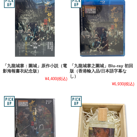
「九龍城寨：圍城」原作小説（電
「九龍城寨之圍城」Blu-ray 初回
影海報書衣紀念版）
版（香港輸入品/日本語字幕な
し）
¥4,400
(税込)
¥6,930
(税込)