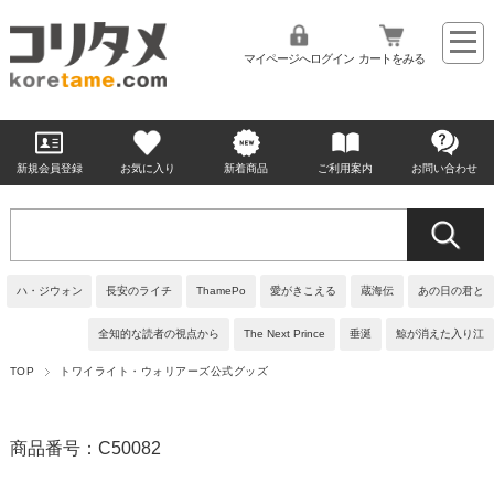
マイページへログイン
カートをみる
新規会員登録
お気に入り
新着商品
ご利用案内
お問い合わせ
ハ・ジウォン
長安のライチ
ThamePo
愛がきこえる
蔵海伝
あの日の君と
全知的な読者の視点から
The Next Prince
垂涎
鯨が消えた入り江
TOP
トワイライト・ウォリアーズ公式グッズ
商品番号：C50082