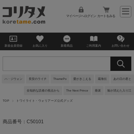
マイページへログイン
カートをみる
新規会員登録
お気に入り
新着商品
ご利用案内
お問い合わせ
ハ・ジウォン
長安のライチ
ThamePo
愛がきこえる
蔵海伝
あの日の君と
全知的な読者の視点から
The Next Prince
垂涎
鯨が消えた入り江
TOP
トワイライト・ウォリアーズ公式グッズ
商品番号：C50101