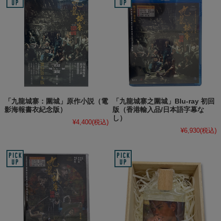
「九龍城寨：圍城」原作小説（電
「九龍城寨之圍城」Blu-ray 初回
影海報書衣紀念版）
版（香港輸入品/日本語字幕な
し）
¥4,400
(税込)
¥6,930
(税込)