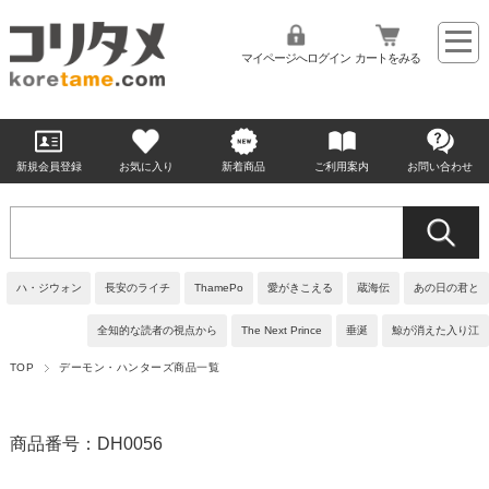
マイページへログイン
カートをみる
新規会員登録
お気に入り
新着商品
ご利用案内
お問い合わせ
ハ・ジウォン
長安のライチ
ThamePo
愛がきこえる
蔵海伝
あの日の君と
全知的な読者の視点から
The Next Prince
垂涎
鯨が消えた入り江
TOP
デーモン・ハンターズ商品一覧
商品番号：DH0056