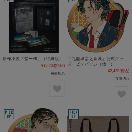
原作小説「信一傳」（特典版）
「九龍城寨之圍城」公式グッ
ズ ピンバッジ（信一）
¥13,200
(税込)
¥2,420
(税込)
在庫切れ
在庫切れ