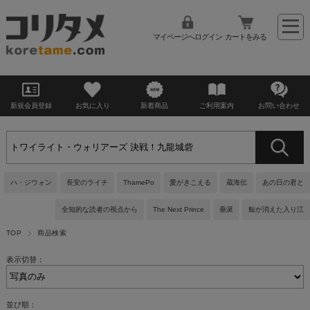
マイページへログイン
カートをみる
新規会員登録
お気に入り
新着商品
ご利用案内
お問い合わせ
ハ・ジウォン
長安のライチ
ThamePo
愛がきこえる
蔵海伝
あの日の君と
全知的な読者の視点から
The Next Prince
垂涎
鯨が消えた入り江
TOP
商品検索
表示切替：
並び順：