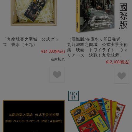
「九龍城寨之圍城」公式グッ
（國際版/在庫あり即日発送）
ズ 香水（王九）
九龍城寨之圍城 公式実景美術
集 映画「トワイライト・ウォ
¥14,300
(税込)
リアーズ 決戦！九龍城砦」
在庫切れ
¥12,100
(税込)