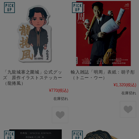
「九龍城寨之圍城」公式グッ
輸入雑誌「明周」表紙：胡子彤
ズ 原作イラストステッカー
（トニー・ウー）
（龍捲風）
¥1,320
(税込)
¥770
(税込)
在庫切れ
在庫切れ