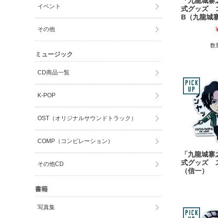
「九龍城寨
イベント
式グッズ 
B（九龍城
その他
数
ミュージック
CD商品一覧
K-POP
OST（オリジナルサウンドトラック）
COMP（コンピレーション）
「九龍城寨
式グッズ 
その他CD
（信一）
書籍
写真集