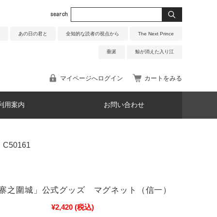
あの日の君と
全知的な読者の視点から
The Next Prince
垂涎
鯨が消えた入り江
マイページへログイン
カートをみる
利用案内
お問い合わせ
C50161
寨之圍城」公式グッズ マグネット（信一）
¥2,420
(税込)