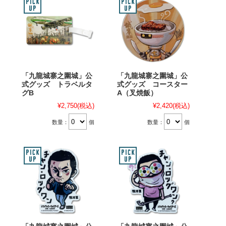
「九龍城寨之圍城」公
「九龍城寨之圍城」公
式グッズ トラベルタ
式グッズ コースター
グB
A（叉焼飯）
¥2,750
(税込)
¥2,420
(税込)
数量：
個
数量：
個