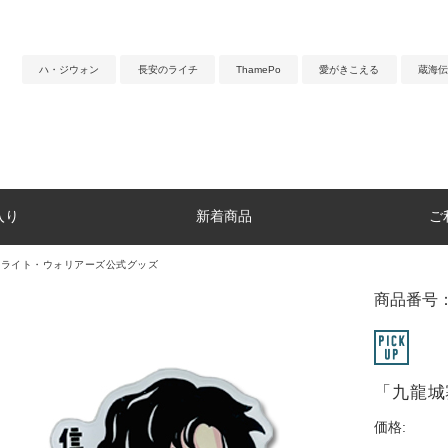
ハ・ジウォン
長安のライチ
ThamePo
愛がきこえる
蔵海伝
入り
新着商品
ご
イライト・ウォリアーズ公式グッズ
商品番号：
「九龍城
価格: