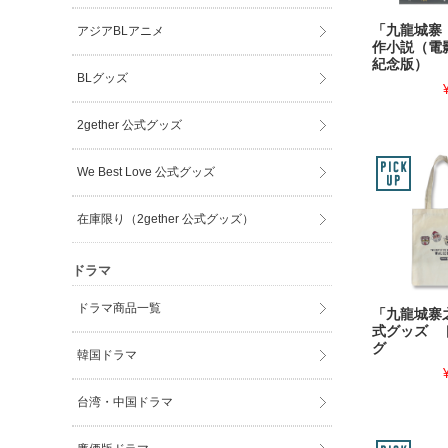
「九龍城寨
アジアBLアニメ
作小説（電
紀念版）
BLグッズ
2gether 公式グッズ
We Best Love 公式グッズ
在庫限り（2gether 公式グッズ）
ドラマ
ドラマ商品一覧
「九龍城寨
式グッズ 
グ
韓国ドラマ
台湾・中国ドラマ