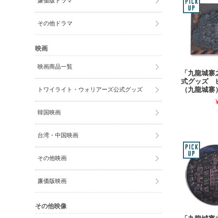
廉価版ドラマ
その他ドラマ
映画
映画商品一覧
「九龍城寨
式グッズ 
トワイライト・ウォリアーズ公式グッズ
（九龍城寨
韓国映画
台湾・中国映画
その他映画
廉価版映画
その他映像