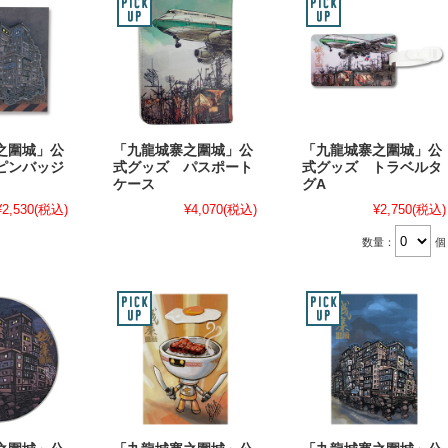
之圍城」公
「九龍城寨之圍城」公
「九龍城寨之圍城」公
ピンバッジ
式グッズ パスポート
式グッズ トラベルタ
）
ケース
グA
¥2,530
(税込)
¥4,070
(税込)
¥2,750
(税込)
数量：
個