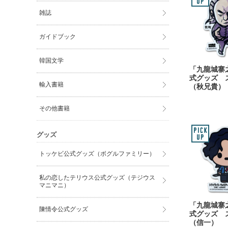
雑誌
ガイドブック
韓国文学
「九龍城寨
式グッズ 
輸入書籍
（秋兄貴）
その他書籍
グッズ
トッケビ公式グッズ（ボグルファミリー）
私の恋したテリウス公式グッズ（テジウス
マニマニ）
「九龍城寨
陳情令公式グッズ
式グッズ 
（信一）