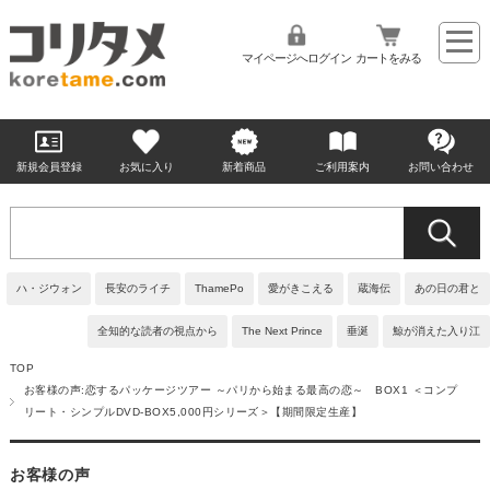
マイページへログイン
カートをみる
新規会員登録
お気に入り
新着商品
ご利用案内
お問い合わせ
ハ・ジウォン
長安のライチ
ThamePo
愛がきこえる
蔵海伝
あの日の君と
全知的な読者の視点から
The Next Prince
垂涎
鯨が消えた入り江
TOP
お客様の声:恋するパッケージツアー ～パリから始まる最高の恋～ BOX1 ＜コンプ
リート・シンプルDVD-BOX5,000円シリーズ＞【期間限定生産】
お客様の声