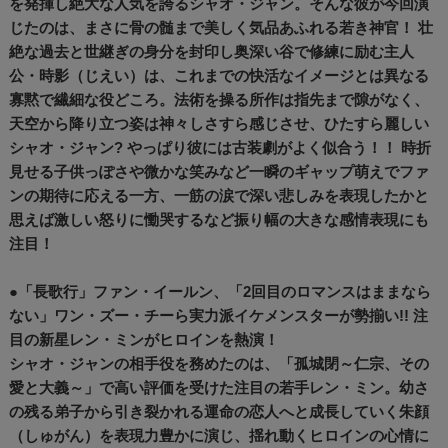
を発揮し絶大な人気を誇るシャオ・ジャン。そんな彼が今回演
じたのは、まさに骨の髄まで美しく気品あふれる若き神官！ 壮
絶な過去と世継ぎの身分を封印し奥深い谷で修練に励む主人
公・時影（じえい）は、これまでの快活なイメージとは異なる
寡黙で繊細な役どころ。法術を操る所作は指先まで隙がなく、
天空から降り立つ姿は神々しさすら感じさせ、ひたすら麗しい
シャオ・ジャン? やっぱり彼には古装劇がよく似合う！！ 時折
見せる子供っぽさや微かな笑みなど一瞬のギャップ萌えでファ
ンの期待に応える一方、一筋の涙で深い悲しみを表現したかと
思えば激しい怒りに慟哭するなど振り幅の大きな感情表現にも
注目！
●「長歌行」ファン・イールン、「2回目のロマンスはままなら
ない」ワン・ズー・チーら実力派イケメンスターが勢揃い!! 注
目の新星レン・ミンがヒロインを熱演！
シャオ・ジャンの相手役を務めたのは、「孤城閉～仁宗、その
愛と大義～」で高い評価を受けた注目の若手レン・ミン。幼さ
の残る弟子から引き裂かれる運命の恋人へと成長していく朱顔
（しゅがん）を表現力豊かに演じ、揺れ動くヒロインの心情に