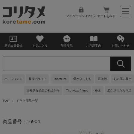
マイページへログイン
カートをみる
新規会員登録
お気に入り
新着商品
ご利用案内
お問い合わせ
ハ・ジウォン
長安のライチ
ThamePo
愛がきこえる
蔵海伝
あの日の君と
全知的な読者の視点から
The Next Prince
垂涎
鯨が消えた入り江
TOP
ドラマ商品一覧
商品番号：16904