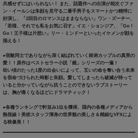
共感せずにはいられない！ また、話題作への出演が相次ぐファ
ン・イールンは朱顔を見守る二番手男子をスマートかつ精悍に
好演し、「2回目のロマンスはままならない」ワン・ズーチー、
「若様、それでも私をお気に召す」イエ・ションジア、「Go！
Go！王子様は片想い」リー・ミンドーといったイケメンが顔を
揃える！
●宿敵同士でありながら深く結ばれていく師弟カップルの真実の
愛！！原作はベストセラー小説「鏡」シリーズの一遍！
幼い頃のたった1度の出会いによって、互いの命を奪い合う未来
を宿命づけられた時影と朱顔。愛してしまったら破滅が待って
いると分かっていながら抗うことのできないラブストーリー
は、胸が痛くなるほどにドラマティック！
●各種ランキングで軒並み1位を獲得、国内の各種メディアから
熱視線！美術スタッフ渾身の世界観の美しさ＆精細なVFXによ
る映像美！！