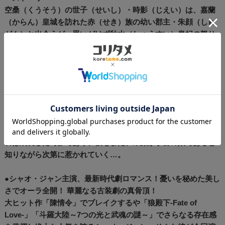
空桑（くうそう）の世子（せいし）・時影（じえい）は、嘉蘭
（からん）皇城を訪れた赤（せき）族の幼い郡主・朱顔（しゅ
がん）と出会うが、思いがけず秋水（しゅうすい）皇妃の怒り
を買い、窮地に追い込まれる。皇妃殺しの罪を着せられた時影
を救うため、母親である皇后・白嫣（はくえん）は九嶷（きゅ
うぎ）山の大司命（だいしめい）・時鈺（じぎょく）に助けを
求める。大司命は法術を使って時影の死を装い彼を救い出す
が、「成人するまでに世子の死を悼んだ者と出会えば、その者
に殺される」と予言。同じ頃、朱顔は世子の死を悲しみ、彼の
ために祈りを捧げていた。数年後、九嶷山を訪れた朱顔は禁断
の地に足を踏み入れ、そこで出会った神官に心を奪われる。そ
れは成長した時影であり、彼もまた、朱顔が予言の娘であると
知りながら次第に惹かれていく…。
●シャオ・ジャン主演、最新時代劇ロマンス！憂いを秘めた美し
さでオーラ全開！ 華麗なる古装劇の真骨頂！
大ヒット作「陳情令」でブレイクするや「狼殿下-Fate of
Love-」「斗羅大陸～7つの光と武魂の謎～」でさらなる存在感