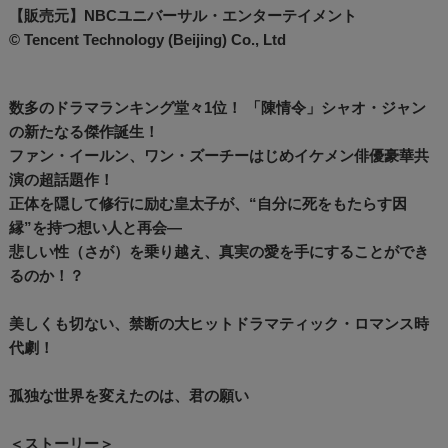
【販売元】NBCユニバーサル・エンターテイメント
© Tencent Technology (Beijing) Co., Ltd
数多のドラマランキング堂々1位！ 「陳情令」シャオ・ジャン
の新たなる傑作誕生！
ファン・イールン、ワン・ズーチーはじめイケメン俳優豪華共
演の超話題作！
正体を隠して修行に励む皇太子が、“自分に死をもたらす因
縁”を持つ想い人と再会―
悲しい性（さが）を乗り越え、真実の愛を手にすることができ
るのか！？
美しくも切ない、禁断の大ヒットドラマティック・ロマンス時
代劇！
孤独な世界を変えたのは、君の願い
＜ストーリー＞