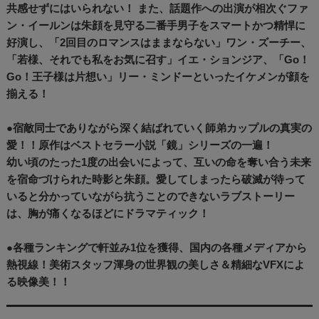
共感せずにはいられない！ また、話題作への出演が相次ぐファ
ン・イールンは朱顔を見守る二番手男子をスマートかつ精悍に
好演し、「2回目のロマンスはままならない」ワン・ズーチー、
「若様、それでも私をお気に召す」イエ・ションジア、「Go！
Go！王子様は片想い」リー・ミンドーといったイケメンが顔を
揃える！
●宿敵同士でありながら深く結ばれていく師弟カップルの真実の
愛！！原作はベストセラー小説「鏡」シリーズの一遍！
幼い頃のたった1度の出会いによって、互いの命を奪い合う未来
を宿命づけられた時影と朱顔。愛してしまったら破滅が待って
いると分かっていながら抗うことのできないラブストーリー
は、胸が痛くなるほどにドラマティック！
●各種ランキングで軒並み1位を獲得、国内の各種メディアから
熱視線！美術スタッフ渾身の世界観の美しさ＆精細なVFXによ
る映像美！！