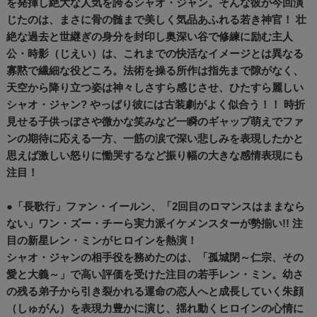
を発揮し絶大な人気を誇るシャオ・ジャン。そんな彼が今回演
じたのは、まさに骨の髄まで美しく気品あふれる若き神官！ 壮
絶な過去と世継ぎの身分を封印し奥深い谷で修練に励む主人
公・時影（じえい）は、これまでの快活なイメージとは異なる
寡黙で繊細な役どころ。法術を操る所作は指先まで隙がなく、
天空から降り立つ姿は神々しさすら感じさせ、ひたすら麗しい
シャオ・ジャン? やっぱり彼には古装劇がよく似合う！！ 時折
見せる子供っぽさや微かな笑みなど一瞬のギャップ萌えでファ
ンの期待に応える一方、一筋の涙で深い悲しみを表現したかと
思えば激しい怒りに慟哭するなど振り幅の大きな感情表現にも
注目！
●「長歌行」ファン・イールン、「2回目のロマンスはままなら
ない」ワン・ズー・チーら実力派イケメンスターが勢揃い!! 注
目の新星レン・ミンがヒロインを熱演！
シャオ・ジャンの相手役を務めたのは、「孤城閉～仁宗、その
愛と大義～」で高い評価を受けた注目の若手レン・ミン。幼さ
の残る弟子から引き裂かれる運命の恋人へと成長していく朱顔
（しゅがん）を表現力豊かに演じ、揺れ動くヒロインの心情に