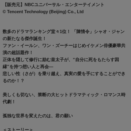
【販売元】NBCユニバーサル・エンターテイメント
© Tencent Technology (Beijing) Co., Ltd
数多のドラマランキング堂々1位！ 「陳情令」シャオ・ジャン
の新たなる傑作誕生！
ファン・イールン、ワン・ズーチーはじめイケメン俳優豪華共
演の超話題作！
正体を隠して修行に励む皇太子が、“自分に死をもたらす因
縁”を持つ想い人と再会―
悲しい性（さが）を乗り越え、真実の愛を手にすることができ
るのか！？
美しくも切ない、禁断の大ヒットドラマティック・ロマンス時
代劇！
孤独な世界を変えたのは、君の願い
＜ストーリー＞