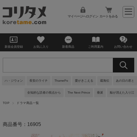
マイページへログイン
カートをみる
新規会員登録
お気に入り
新着商品
ご利用案内
お問い合わせ
ハ・ジウォン
長安のライチ
ThamePo
愛がきこえる
蔵海伝
あの日の君と
全知的な読者の視点から
The Next Prince
垂涎
鯨が消えた入り江
TOP
ドラマ商品一覧
商品番号：16905