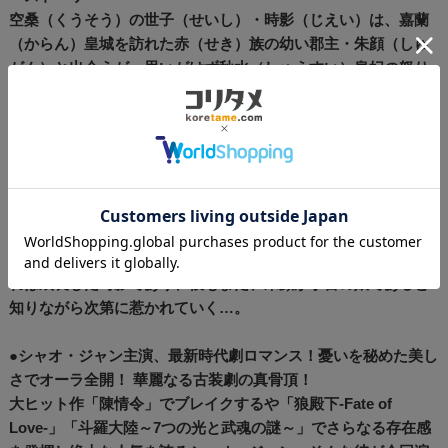
空桑（くうそう）の世子（せいし）・時影（じえい）は、嘉蘭
（からん）皇城を訪れた赤（せき）族の幼い郡主・朱顔（しゅ
がん）と出会うが、思いがけず秋水（しゅうすい）皇妃の怒り
を買い、窮地に追い込まれる。皇妃殺しの罪を着せられた時影
を救うため、母親である皇后・白嫣（はくえん）は九嶷（きゅ
うぎ）山の大司命（だいしめい）・時鈺（じぎょく）に助けを
求める。大司命は法術を使って時影の死を装い彼を救い出す
が、「成人するまでに世子の死を悼んだ者と出会えば、その者
に殺される」と予言。同じ頃、朱顔は世子の死を悲しみ、彼の
ために祈りを捧げていた。数年後、九嶷山を訪れた朱顔は禁断
の地に足を踏み入れ、そこで出会った神官に心を奪われる。そ
れは成長した時影であり、彼もまた、朱顔が予言の娘であると
知りながら次第に惹かれていく…。
●シャオ・ジャン主演、最新時代劇ロマンス！憂いを秘めた美し
さでオーラ全開！ 華麗なる古装劇の真骨頂！
大ヒット作「陳情令」でブレイクするや「狼殿下-Fate of
Love-」「斗羅大陸～7つの光と武魂の謎～」でさらなる存在感