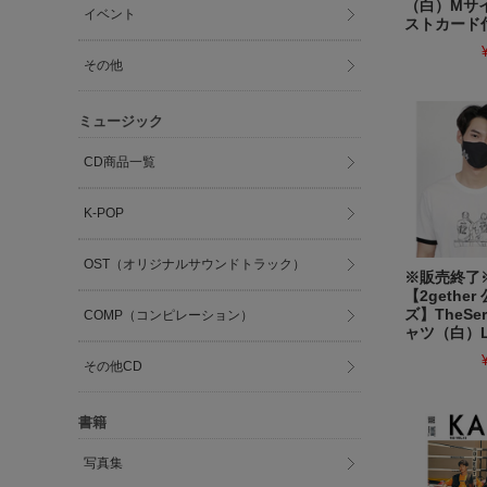
（白）Mサ
イベント
ストカード
その他
ミュージック
CD商品一覧
K-POP
OST（オリジナルサウンドトラック）
※販売終
【2gethe
ズ】TheSer
COMP（コンピレーション）
ャツ（白）
その他CD
書籍
写真集