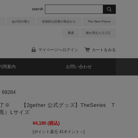
あの日の君と
全知的な読者の視点から
The Next Prince
垂涎
鯨が消えた入り江
マイページへログイン
カートをみる
利用案内
お問い合わせ
69284
※ 【2gether 公式グッズ】TheSeries T
黒）Lサイズ
¥4,180
(税込)
[ポイント還元 41ポイント～]