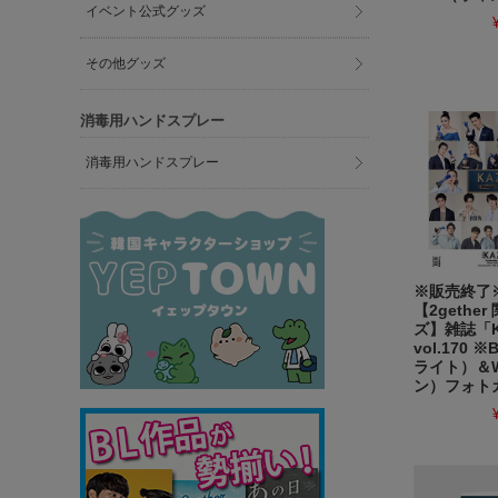
イベント公式グッズ
その他グッズ
消毒用ハンドスプレー
消毒用ハンドスプレー
※販売終
【2gethe
ズ】雑誌「K
vol.170 ※
ライト）＆W
ン）フォト