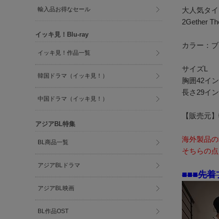
輸入品お得なセール
大人気タイB
2Gether T
イッキ見！Blu-ray
カラー：ブ
イッキ見！作品一覧
サイズL
韓国ドラマ（イッキ見！）
胸囲42イン
長さ29イン
中国ドラマ（イッキ見！）
【販売元】
アジアBL特集
海外製品の
BL商品一覧
そちらの点
アジアBLドラマ
■■■先着
アジアBL映画
BL作品OST