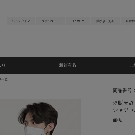
ハ・ジウォン
長安のライチ
ThamePo
愛がきこえる
蔵海伝
入り
新着商品
ご
品一覧
商品番号：
※販売終了
シャツ（
価格: