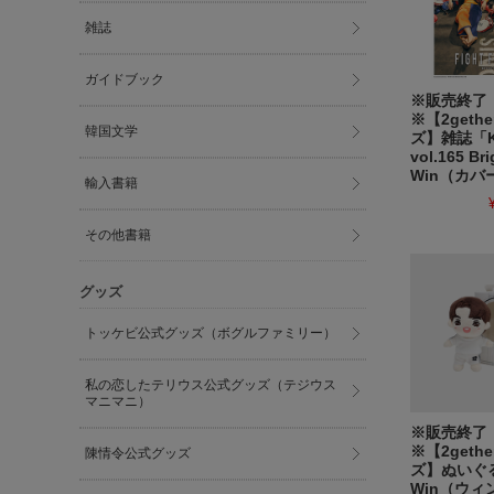
雑誌
ガイドブック
※販売終了
※【2geth
韓国文学
ズ】雑誌「K
vol.165 Bri
Win（カバ
輸入書籍
その他書籍
グッズ
トッケビ公式グッズ（ボグルファミリー）
私の恋したテリウス公式グッズ（テジウス
マニマニ）
※販売終了
※【2geth
陳情令公式グッズ
ズ】ぬい
Win（ウィン