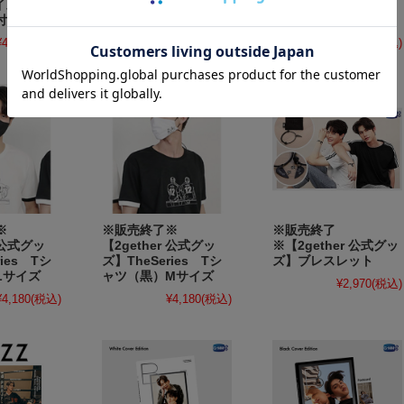
イズ ※ポ
（白）Lサイズ
（黒）Mサイズ ※ポ
付き
ストカード付き
¥4,180
(税込)
¥4,180
(税込)
¥4,180
(税込)
了※
※販売終了※
※販売終了
r 公式グッ
【2gether 公式グッ
※【2gether 公式グッ
ies Tシ
ズ】TheSeries Tシ
ズ】ブレスレット
Lサイズ
ャツ（黒）Mサイズ
¥2,970
(税込)
¥4,180
(税込)
¥4,180
(税込)