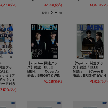
¥4,290
(税込)
¥2,200
(税込)
¥1,870
(税込)
数量：
個
了※
【2gether 関連グッ
【2gether 関連グッ
r 関連グッ
ズ】雑誌「ELLE
ズ】雑誌「ELLE
AZZ」
MEN」 （Cover A)
MEN」 （Cover B)
Bright（ブ
表紙：BRIGHT＆WIN
表紙：BRIGHT＆WIN
in（ウィ
¥1,925
(税込)
¥1,925
(税込)
カード付き
¥3,520
(税込)