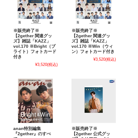
※販売終了※
※販売終了※
【2gether 関連グッ
【2gether 関連グッ
ズ】雑誌「KAZZ」
ズ】雑誌「KAZZ」
vol.170 ※Bright（ブ
vol.170 ※Win（ウィ
ライト）フォトカード
ン）フォトカード付き
付き
¥3,520
(税込)
¥3,520
(税込)
anan特別編集
※販売終了※
『2gether』のすべ
【2gether 公式グッ