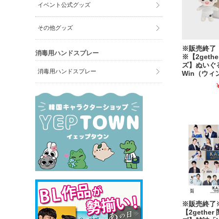
イベント公式グッズ
その他グッズ
※販売終了
消毒用ハンドスプレー
※【2geth
ズ】ぬい
消毒用ハンドスプレー
Win（ウィン
※販売終
【2gethe