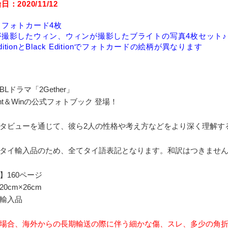
：2020/11/12
：フォトカード4枚
が撮影したウィン、ウィンが撮影したブライトの写真4枚セット♪
EditionとBlack Editionでフォトカードの絵柄が異なります
Lドラマ「2Gether」
ght＆Winの公式フォトブック 登場！
タビューを通じて、彼ら2人の性格や考え方などをより深く理解す
タイ輸入品のため、全てタイ語表記となります。和訳はつきませ
】160ページ
0cm×26cm
輸入品
場合、海外からの長期輸送の際に伴う細かな傷、スレ、多少の角