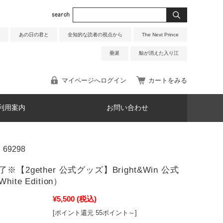
あの日の君と
全知的な読者の視点から
The Next Prince
垂涎
鯨が消えた入り江
マイページへログイン
カートをみる
利用案内
お問い合わせ
69298
※【2gether 公式グッズ】Bright&Win 公式
ite Edition）
¥5,500
(税込)
[ポイント還元 55ポイント～]