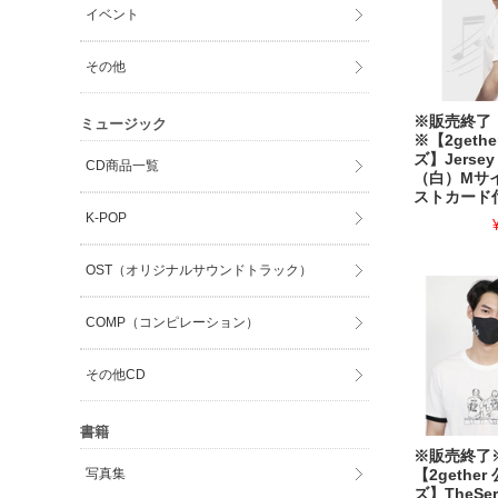
イベント
その他
※販売終了
ミュージック
※【2geth
ズ】Jerse
CD商品一覧
（白）Mサ
ストカード
K-POP
OST（オリジナルサウンドトラック）
COMP（コンピレーション）
その他CD
書籍
※販売終
写真集
【2gethe
ズ】TheSer