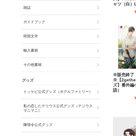
ャツ（白）
雑誌
ガイドブック
韓国文学
輸入書籍
その他書籍
※販売終了
※【2geth
グッズ
ズ】番外編
語）
トッケビ公式グッズ（ボグルファミリー）
私の恋したテリウス公式グッズ（テジウス
マニマニ）
陳情令公式グッズ