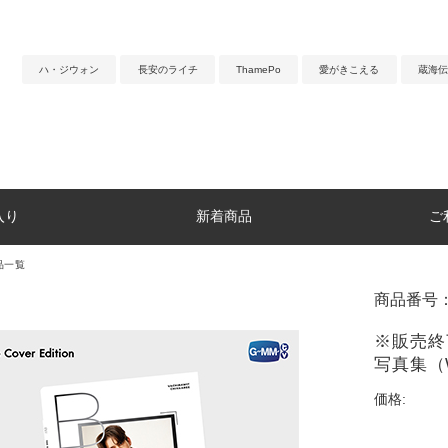
ハ・ジウォン
長安のライチ
ThamePo
愛がきこえる
蔵海伝
入り
新着商品
ご
品一覧
商品番号：
※販売終了
写真集（Wh
価格: