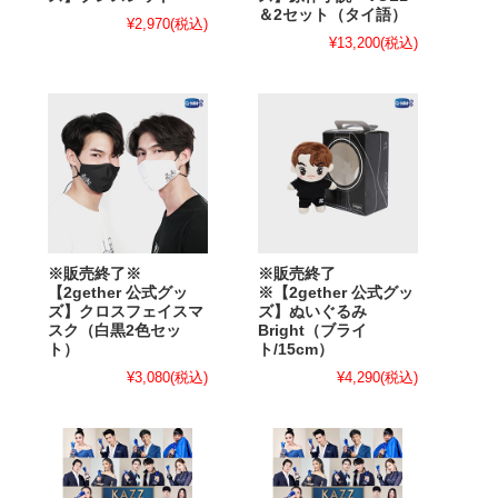
＆2セット（タイ語）
¥2,970
(税込)
¥13,200
(税込)
※販売終了※
※販売終了
【2gether 公式グッ
※【2gether 公式グッ
ズ】クロスフェイスマ
ズ】ぬいぐるみ
スク（白黒2色セッ
Bright（ブライ
ト）
ト/15cm）
¥3,080
(税込)
¥4,290
(税込)