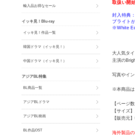
取扱い開始日
輸入品お得なセール
封入特典
ブライト
イッキ見！Blu-ray
※White 
イッキ見！作品一覧
韓国ドラマ（イッキ見！）
大人気タイB
主演のBri
中国ドラマ（イッキ見！）
写真やイン
アジアBL特集
BL商品一覧
※本商品は
アジアBLドラマ
【ページ数
【サイズ】2
アジアBL映画
【販売元】
BL作品OST
海外製品の