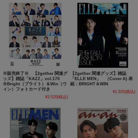
※販売終了※ 【2gether 関連グ
【2gether 関連グッズ】雑誌
ッズ】雑誌「KAZZ」vol.170
「ELLE MEN」 （Cover A) 表
※Bright（ブライト）＆Win（ウ
紙：BRIGHT＆WIN
ィン）フォトカード付き
¥1,925
(税込)
¥3,520
(税込)