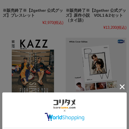
※販売終了※【2gether 公式グッ
※販売終了※【2gether 公式グッ
ズ】ブレスレット
ズ】原作小説 VOL1＆2セット
（タイ語）
¥2,970
(税込)
¥13,200
(税込)
※販売終了※【2gether 公式グッ
※販売終了※【2gether 公式グッ
ズ】雑誌「KAZZ」vol.165
ズ】Bright&Win 公式写真集
Bright & Win（カバーA）
（White Edition）
¥3,685
(税込)
¥5,500
(税込)