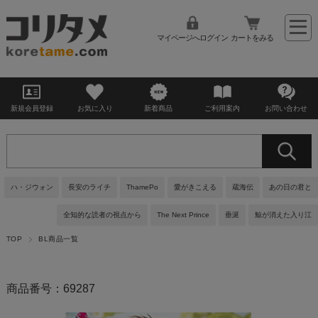
マイページへログイン
カートをみる
新規会員登録
お気に入り
新着商品
ご利用案内
お問い合わせ
ハ・ジウォン
長安のライチ
ThamePo
愛がきこえる
蔵海伝
あの日の君と
全知的な読者の視点から
The Next Prince
垂涎
鯨が消えた入り江
TOP
BL商品一覧
商品番号：69287