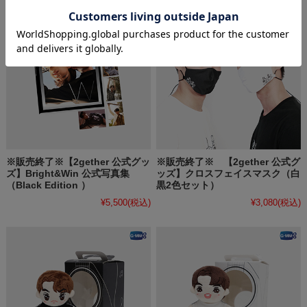
※販売終了※【2gether 公式グッ
※販売終了※ 【2gether 公式グ
ズ】Bright&Win 公式写真集
ッズ】クロスフェイスマスク（白
（Black Edition ）
黒2色セット）
¥5,500
(税込)
¥3,080
(税込)