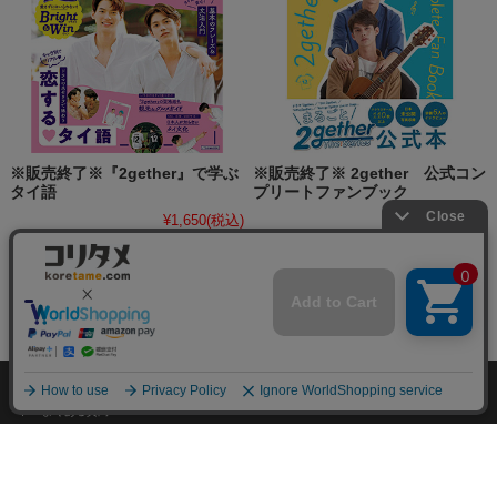
※販売終了※『2gether』で学ぶ
※販売終了※ 2gether 公式コン
タイ語
プリートファンブック
¥1,650
(税込)
¥2,750
(税込)
個人情報の取り扱いについて
特定商取引法に関する表示
お客様の声
よくある質問
© コリタメドットコム. All rights reserved.