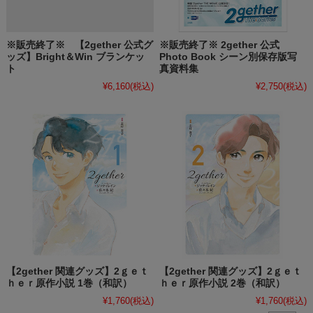
※販売終了※ 【2gether 公式グ
※販売終了※ 2gether 公式
ッズ】Bright＆Win ブランケッ
Photo Book シーン別保存版写
ト
真資料集
¥6,160
(税込)
¥2,750
(税込)
【2gether 関連グッズ】2ｇｅｔ
【2gether 関連グッズ】2ｇｅｔ
ｈｅｒ原作小説 1巻（和訳）
ｈｅｒ原作小説 2巻（和訳）
¥1,760
(税込)
¥1,760
(税込)