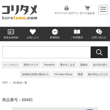
マイページへログイン
カートをみる
新規会員登録
お気に入り
新着商品
ご利用案内
お問い合わせ
ハ・ジウォン
長安のライチ
ThamePo
愛がきこえる
蔵海伝
あの日の君と
全知的な読者の視点から
The Next Prince
垂涎
鯨が消えた入り江
TOP
BL商品一覧
商品番号：69481