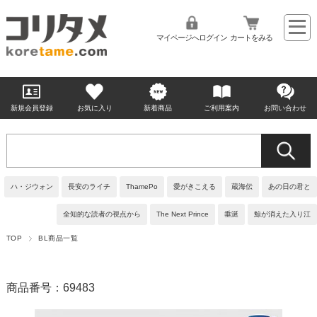
マイページへログイン
カートをみる
新規会員登録
お気に入り
新着商品
ご利用案内
お問い合わせ
ハ・ジウォン
長安のライチ
ThamePo
愛がきこえる
蔵海伝
あの日の君と
全知的な読者の視点から
The Next Prince
垂涎
鯨が消えた入り江
TOP
BL商品一覧
商品番号：69483