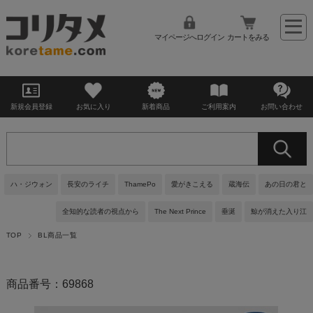
マイページへログイン
カートをみる
新規会員登録
お気に入り
新着商品
ご利用案内
お問い合わせ
ハ・ジウォン
長安のライチ
ThamePo
愛がきこえる
蔵海伝
あの日の君と
全知的な読者の視点から
The Next Prince
垂涎
鯨が消えた入り江
TOP
BL商品一覧
商品番号：69868