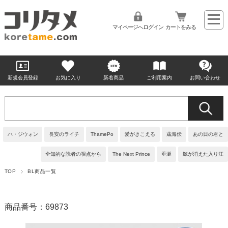
マイページへログイン
カートをみる
新規会員登録
お気に入り
新着商品
ご利用案内
お問い合わせ
ハ・ジウォン
長安のライチ
ThamePo
愛がきこえる
蔵海伝
あの日の君と
全知的な読者の視点から
The Next Prince
垂涎
鯨が消えた入り江
TOP
BL商品一覧
商品番号：69873