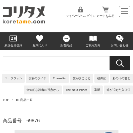
マイページへログイン
カートをみる
新規会員登録
お気に入り
新着商品
ご利用案内
お問い合わせ
ハ・ジウォン
長安のライチ
ThamePo
愛がきこえる
蔵海伝
あの日の君と
全知的な読者の視点から
The Next Prince
垂涎
鯨が消えた入り江
TOP
BL商品一覧
商品番号：69876