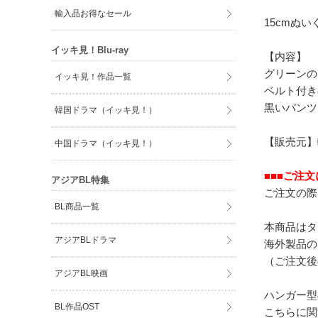
輸入品お得なセール
15cmぬ
イッキ見！Blu-ray
【内容】
グリーンの
イッキ見！作品一覧
ベルト付き
黒いパンツ
韓国ドラマ（イッキ見！）
【販売元】
中国ドラマ（イッキ見！）
■■■ご注
アジアBL特集
ご注文の際
BL商品一覧
本商品はタ
アジアBLドラマ
海外製品の
（ご注文後
アジアBL映画
ハンガー型
BL作品OST
こちらに関