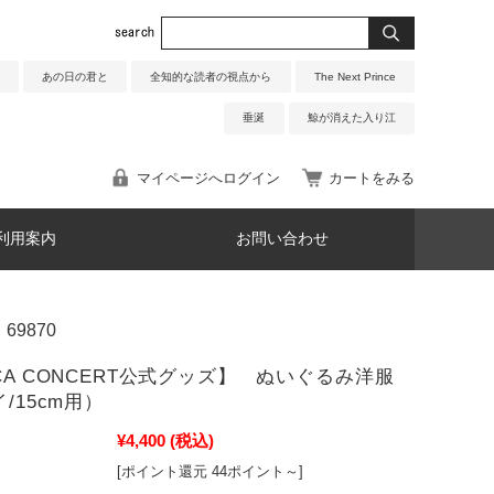
あの日の君と
全知的な読者の視点から
The Next Prince
垂涎
鯨が消えた入り江
マイページへログイン
カートをみる
利用案内
お問い合わせ
69870
UCA CONCERT公式グッズ】 ぬいぐるみ洋服
イ/15cm用）
¥4,400
(税込)
[ポイント還元 44ポイント～]