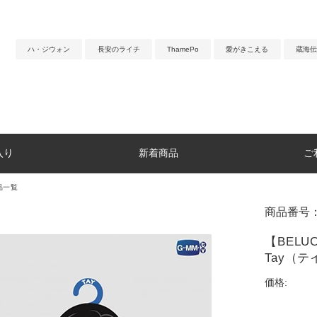
ハ・ジウォン
長安のライチ
ThamePo
愛がきこえる
蔵海伝
入り
新着商品
ご
品一覧
商品番号：
【BEL
Tay（テ
価格: