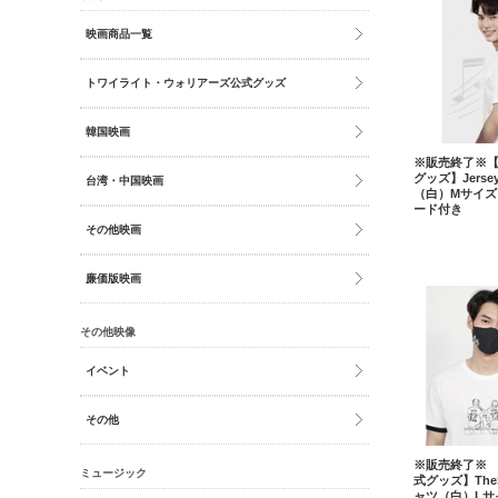
映画商品一覧
トワイライト・ウォリアーズ公式グッズ
韓国映画
※販売終了※【2g
グッズ】Jers
台湾・中国映画
（白）Mサイズ
ード付き
その他映画
廉価版映画
その他映像
イベント
その他
※販売終了※ 【2
ミュージック
式グッズ】TheS
ャツ（白）Lサ