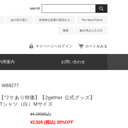
あの日の君と
全知的な読者の視点から
The Next Prince
垂涎
鯨が消えた入り江
マイページへログイン
カートをみる
利用案内
お問い合わせ
W69277
【ワケあり特価】【2gether 公式グッズ】
y Tシャツ（白）Mサイズ
¥4,180
(税込)
¥2,926
(税込)
30%OFF