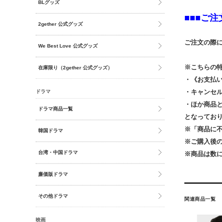
BLグッズ
■■■ご
2gether 公式グッズ
ご注文の際
We Best Love 公式グッズ
※こちらの
在庫限り（2gether 公式グッズ）
・《お支払い
・キャンセ
ドラマ
・ほか商品
ドラマ商品一覧
となってお
※「商品に
韓国ドラマ
※ご購入後
台湾・中国ドラマ
※商品は数
廉価版ドラマ
その他ドラマ
関連商品一覧
映画