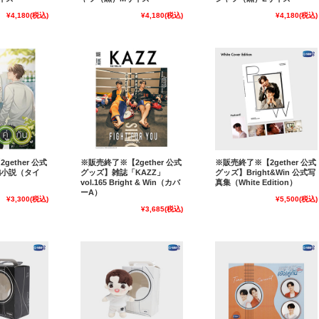
¥4,180
(税込)
¥4,180
(税込)
¥4,180
(税込)
ether 公式
※販売終了※【2gether 公式
※販売終了※【2gether 公式
編小説（タイ
グッズ】雑誌「KAZZ」
グッズ】Bright&Win 公式写
vol.165 Bright & Win（カバ
真集（White Edition）
ーA）
¥3,300
(税込)
¥5,500
(税込)
¥3,685
(税込)