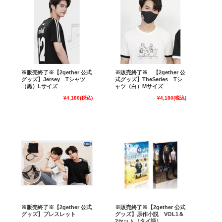
※販売終了※【2gether 公式
※販売終了※ 【2gether 公
グッズ】Jersey Tシャツ
式グッズ】TheSeries Tシ
（黒）Lサイズ
ャツ（白）Mサイズ
¥4,180
(税込)
¥4,180
(税込)
※販売終了※【2gether 公式
※販売終了※【2gether 公式
グッズ】ブレスレット
グッズ】原作小説 VOL1＆
2セット（タイ語）