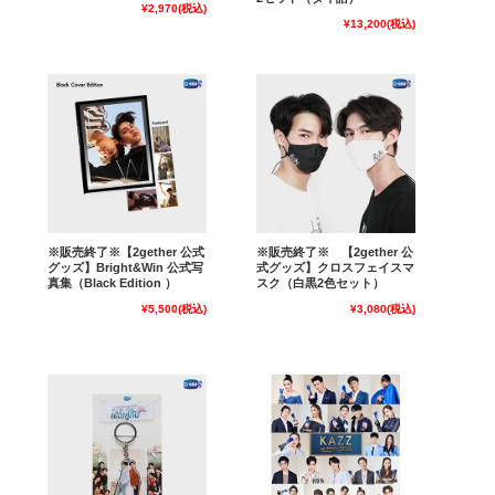
¥2,970
(税込)
¥13,200
(税込)
※販売終了※【2gether 公式
※販売終了※ 【2gether 公
グッズ】Bright&Win 公式写
式グッズ】クロスフェイスマ
真集（Black Edition ）
スク（白黒2色セット）
¥5,500
(税込)
¥3,080
(税込)