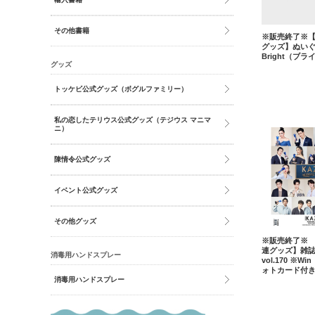
その他書籍
※販売終了※【2g
グッズ】ぬい
Bright（ブラ
グッズ
トッケビ公式グッズ（ボグルファミリー）
私の恋したテリウス公式グッズ（テジウス マニマ
ニ）
陳情令公式グッズ
イベント公式グッズ
その他グッズ
※販売終了※ 【2
連グッズ】雑誌
消毒用ハンドスプレー
vol.170 ※
ォトカード付
消毒用ハンドスプレー