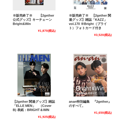
※販売終了※ 【2gether
※販売終了※ 【2gether 関
公式グッズ】キーチェーン
連グッズ】雑誌「KAZZ」
Bright&Win
vol.170 ※Bright（ブライ
ト）フォトカード付き
¥1,870
(税込)
¥3,520
(税込)
【2gether 関連グッズ】雑誌
anan特別編集 『2gether』
「ELLE MEN」 （Cover
のすべて。
B) 表紙：BRIGHT＆WIN
¥1,650
(税込)
¥1,925
(税込)