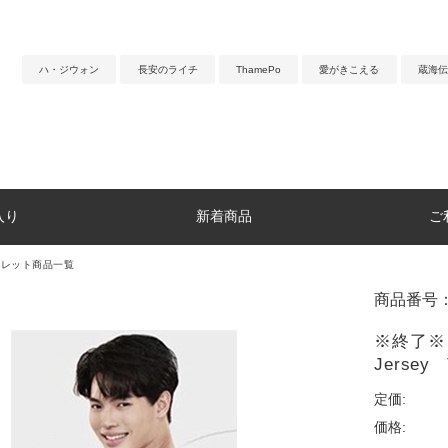
ハ・ジウォン
長安のライチ
ThamePo
愛がきこえる
蔵海伝
入り
新着商品
ご
トレット商品一覧
商品番号：
※終了※
Jerse
定価:
価格: