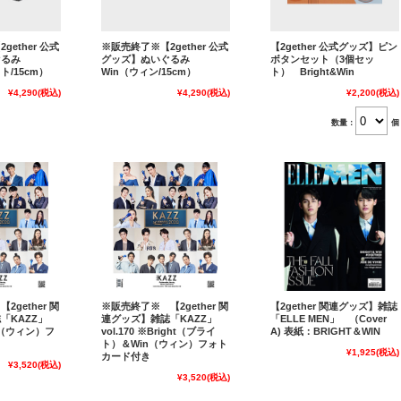
ether 公式
※販売終了※【2gether 公式
【2gether 公式グッズ】ピン
ぐるみ
グッズ】ぬいぐるみ
ボタンセット（3個セッ
イト/15cm）
Win（ウィン/15cm）
ト） Bright&Win
¥4,290
(税込)
¥4,290
(税込)
¥2,200
(税込)
数量：
個
gether 関
※販売終了※ 【2gether 関
【2gether 関連グッズ】雑誌
「KAZZ」
連グッズ】雑誌「KAZZ」
「ELLE MEN」 （Cover
Win（ウィン）フ
vol.170 ※Bright（ブライ
A) 表紙：BRIGHT＆WIN
き
ト）＆Win（ウィン）フォト
¥1,925
(税込)
カード付き
¥3,520
(税込)
¥3,520
(税込)