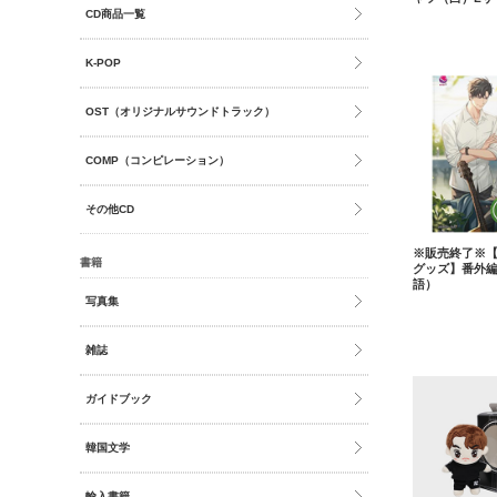
CD商品一覧
K-POP
OST（オリジナルサウンドトラック）
COMP（コンピレーション）
その他CD
※販売終了※【2g
書籍
グッズ】番外
語）
写真集
雑誌
ガイドブック
韓国文学
輸入書籍