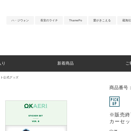
ハ・ジウォン
長安のライチ
ThamePo
愛がきこえる
蔵海伝
入り
新着商品
ご
ント公式グッズ
商品番号：
※販売終
カーセット