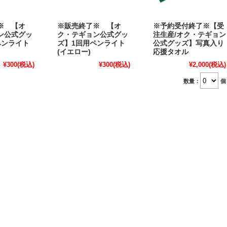
※ 【オ
※販売終了※ 【オ
※予約受付終了※【受
ン公式グッ
ク・テギョン公式グッ
注生産/オク・テギョン
ペンライト
ズ】1回用ペンライト
公式グッズ】写真入り
(イエロー)
応援タオル
¥300
(税込)
¥300
(税込)
¥2,000
(税込)
数量：
個