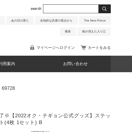
あの日の君と
全知的な読者の視点から
The Next Prince
垂涎
鯨が消えた入り江
マイページへログイン
カートをみる
利用案内
お問い合わせ
69728
了※【2022オク・テギョン公式グッズ】ステッ
(4枚 1セット) B