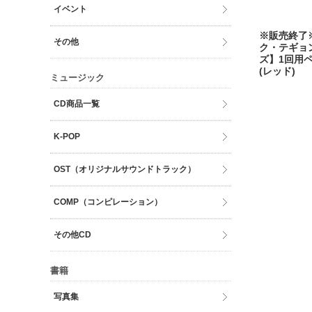
イベント
※販売終了
その他
ク・テギョ
ズ】1回用
(レッド)
ミュージック
CD商品一覧
K-POP
OST（オリジナルサウンドトラック）
COMP（コンピレーション）
その他CD
書籍
写真集