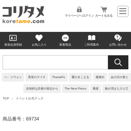
マイページへログイン
カートをみる
新規会員登録
お気に入り
新着商品
ご利用案内
お問い合わせ
ハ・ジウォン
長安のライチ
ThamePo
愛がきこえる
蔵海伝
あの日の君と
全知的な読者の視点から
The Next Prince
垂涎
鯨が消えた入り江
TOP
イベント公式グッズ
商品番号：69734