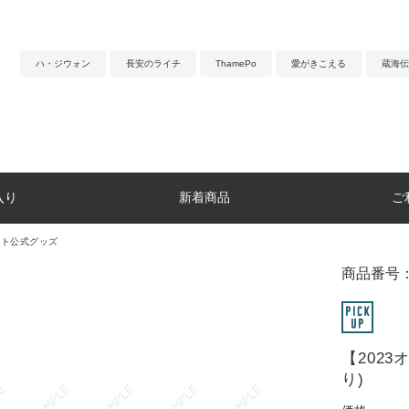
ハ・ジウォン
長安のライチ
ThamePo
愛がきこえる
蔵海伝
入り
新着商品
ご
ント公式グッズ
商品番号：
【202
り)