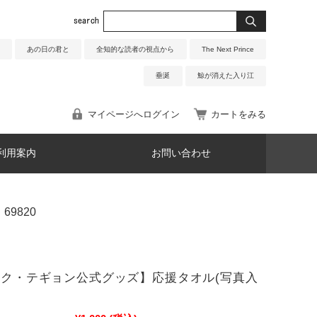
あの日の君と
全知的な読者の視点から
The Next Prince
垂涎
鯨が消えた入り江
マイページへログイン
カートをみる
利用案内
お問い合わせ
69820
3オク・テギョン公式グッズ】応援タオル(写真入