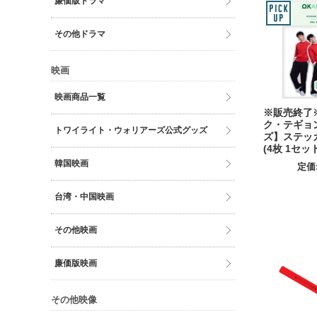
廉価版ドラマ
その他ドラマ
映画
映画商品一覧
※販売終了※
ク・テギョ
トワイライト・ウォリアーズ公式グッズ
ズ】ステッ
(4枚 1セット
韓国映画
定価
台湾・中国映画
その他映画
廉価版映画
その他映像