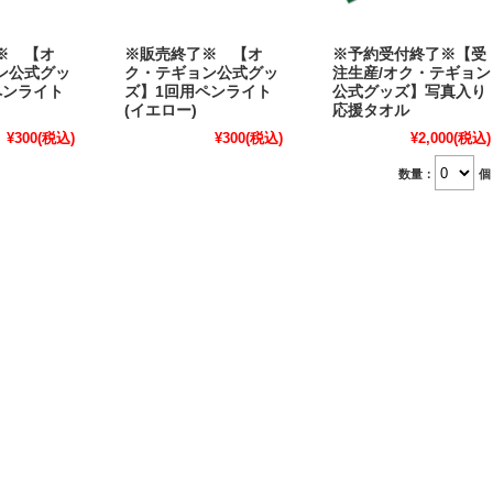
※ 【オ
※販売終了※ 【オ
※予約受付終了※【受
ン公式グッ
ク・テギョン公式グッ
注生産/オク・テギョン
ペンライト
ズ】1回用ペンライト
公式グッズ】写真入り
(イエロー)
応援タオル
¥300
(税込)
¥300
(税込)
¥2,000
(税込)
数量：
個