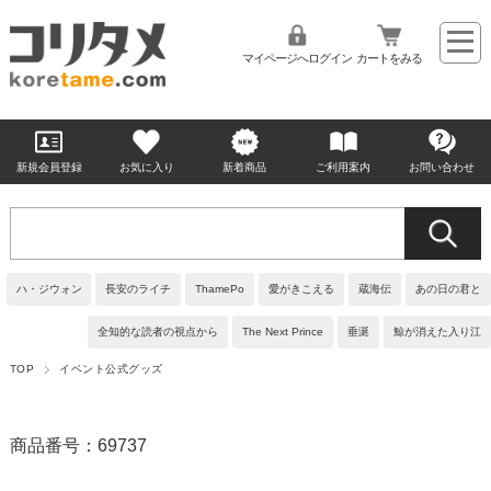
マイページへログイン
カートをみる
新規会員登録
お気に入り
新着商品
ご利用案内
お問い合わせ
ハ・ジウォン
長安のライチ
ThamePo
愛がきこえる
蔵海伝
あの日の君と
全知的な読者の視点から
The Next Prince
垂涎
鯨が消えた入り江
TOP
イベント公式グッズ
商品番号：69737