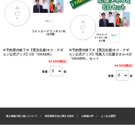
※予約受付終了※【受注生産/オク・テギ
※予約受付終了※【受注生産/オク・テギ
ョン公式グッズ】CD「OKAERI」
ョン公式グッズ】写真入り応援タオル+CD
「OKAERI」 セット
¥2,500
(税込)
¥4,500
(税込)
数量：
個
数量：
個
個人情報の取り扱いについて
特定商取引法に関する表示
お客様の声
よくある質問
© コリタメドットコム. All rights reserved.